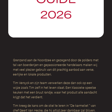
Grenzend aan de Noordzee en gezegend door de polders met
tal van boerderijen en gepassioneerde handelaars maken wij
met veel plezier gebruik van dit prachtig aanbod aan verse,
eerlijke en lokale producten.
Tim Versyck en zijn team verwerken deze dan ook op een
wijze zoals Tim zelf in het leven staat. Een klassieke speelse
keuken met een bruut randje, waar het product alle aandacht
krijgt dat het verdient.
Tim kreeg de kans om de stiel te leren in “De karmeliet “ van
chef Geert Van Hecke, die hij altijd zeer dankbaar zal blijven.