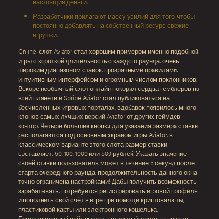
настоящие деньги.
Разработчики прилагают массу усилий для того, чтобы
постоянно добавлять на собственный ресурс свежие
игрушки.
Online-слот Aviator стал хорошим примером именно подобной
игры с короткой длительностью каждого раунда, очень
широким диапазоном ставок, прозрачными правилами,
интуитивным интерфейсом и огромным числом поклонников.
Вскоре необычный слот онлайн покорил сердца гемблеров по
всей планете и Spribe Aviator стал публиковаться на
бесчисленных игровых порталах, вдобавок появилось много
клонов самых лучших версий Aviator от других геймдев-
контор. Четыре большие кнопки для указания размера ставки
располагаются под основным экраном игры Aviator, в
классическом варианте этого слота размер ставки
составляет: 50, 100, 1000 или 500 рублей. Указать значение
своей ставки пользователь может в течение 5 секунд после
старта очередного раунда, продолжительность данного окна
точно ограничена настройками! Дабы получить возможность
зарабатывать, потребуется регистрировать игровой профиль
и пополнить свой счёт в игре при помощи криптовалюты,
пластиковой карты или электронного кошелька.
Представленный сайт вышел в открытый доступ в начале