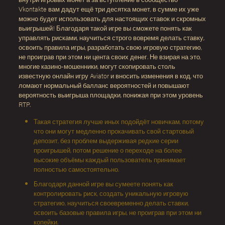
Vkontakte вам дадут ещё три десятка монет, в сумме их уже
можно будет использовать для настоящих ставок и скромных
выигрышей! Благодаря такой игре вы сможете понять как
управлять рисками, научиться строго вовремя делать ставку,
освоить правила игры, разработать свою игровую стратегию,
не проиграв при этом ни цента своих денег. Не взирая на это,
многие казино-мошенники, могут скопировать столь
известную онлайн игру Aviator и вносить изменения в код, что
ломают нормальный балланс вероятностей и повышают
вероятность выигрыша площадки, понижая при этом уровень
RTP.
Такая стратегия лучше иных подойдёт новичкам, потому
что они могут медленно прокачивать свой стартовый
депозит, без проблем выдерживая редкие серии
проигрышей, потом решение о переходе на более
высокие объёмы каждый пользователь принимает
полностью самостоятельно.
Благодаря данной игре вы сумеете понять как
контролировать риск, создать уникальную игровую
стратегию, научиться своевременно делать ставки,
освоить базовые правила игры, не проиграв при этом ни
копейки.