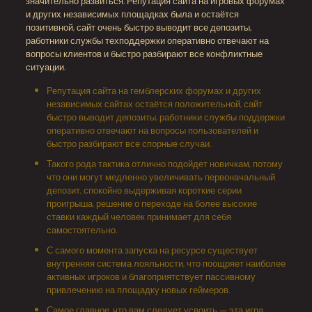
значительно развиться. Репутация сайта на игровых форумах
и других независимых площадках была и остаётся
позитивной, сайт очень быстро выводит все депозиты,
работники службы техподдержки оперативно отвечают на
вопросы клиентов и быстро разбирают все конфликтные
ситуации.
Репутация сайта на гемблерских форумах и других
независимых сайтах остаётся положительной, сайт
быстро выводит депозиты, работники службы поддержки
оперативно отвечают на вопросы пользователей и
быстро разбирают все спорные случаи.
Такого рода тактика отлично подойдет новичкам, потому
что они могут медленно увеличивать первоначальный
депозит, спокойно выдерживая короткие серии
проигрыша, решение о переходе на более высокие
ставки каждый человек принимает для себя
самостоятельно.
С самого момента запуска на ресурсе существует
внутренняя система лояльности, что поощряет наиболее
активных игроков и благоприятствует пассивному
привлечению на площадку новых геймеров.
Самое главное, что вам следует усвоить — эта игра