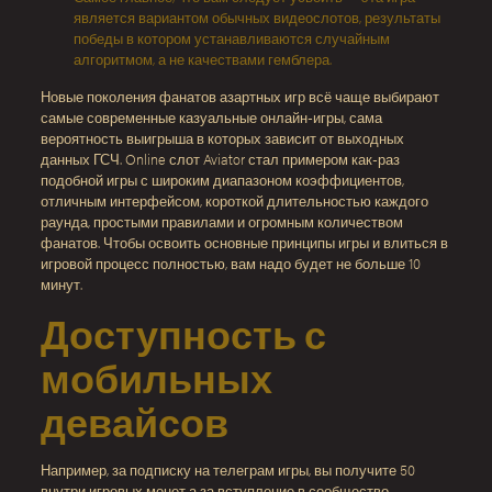
является вариантом обычных видеослотов, результаты
победы в котором устанавливаются случайным
алгоритмом, а не качествами гемблера.
Новые поколения фанатов азартных игр всё чаще выбирают
самые современные казуальные онлайн-игры, сама
вероятность выигрыша в которых зависит от выходных
данных ГСЧ. Online слот Aviator стал примером как-раз
подобной игры с широким диапазоном коэффициентов,
отличным интерфейсом, короткой длительностью каждого
раунда, простыми правилами и огромным количеством
фанатов. Чтобы освоить основные принципы игры и влиться в
игровой процесс полностью, вам надо будет не больше 10
минут.
Доступность с
мобильных
девайсов
Например, за подписку на телеграм игры, вы получите 50
внутри игровых монет а за вступление в сообщество