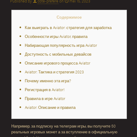
Published by
cote-prefere
on
mei 15, 2023
Содержимое
Как выиграть в Aviator: стратегия для заработка
Особенности игры Aviator, правила
Набирающая популярность игра Aviator
Доступность с мобильных девайсов
Описание игрового процесса Aviator
Aviator: Тактика и стратегия 2023
Почему именно эта игра?
Регистрация в Aviator!
Правила в игре Aviator
Aviator: Описание и правила
Например, за подписку на телеграм игры, вы получите 50
реальных игровых монет а за вступление в официальную