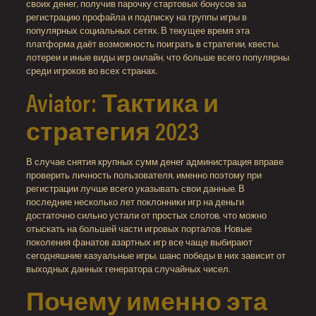
своих денег, получив парочку стартовых бонусов за
регистрацию профайла и подписку на группы игры в
популярных социальных сетях. В текущее время эта
платформа даёт возможность поиграть в стратегии, квесты,
лотереи и иные виды игр онлайн, что больше всего популярны
среди игроков во всех странах.
Aviator: Тактика и
стратегия 2023
В случае снятия крупных сумм денег администрация вправе
проверить личность пользователя, именно поэтому при
регистрации лучше всего указывать свои данные. В
последние несколько лет поклонники игр на деньги
достаточно сильно устали от простых слотов, что можно
отыскать на большей части игровых порталов. Новые
поколения фанатов азартных игр все чаще выбирают
сегодняшние казуальные игры, шанс победы в них зависит от
выходных данных генератора случайных чисел.
Почему именно эта