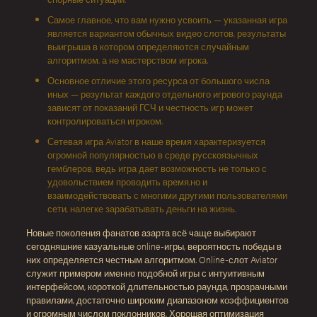
Самое главное, что вам нужно усвоить — указанная игра
является вариантом обычных видео слотов, результаты
выигрыша в котором определяются случайным
алгоритмом, а не мастерством игрока.
Основное отличие этого ресурса от большого числа
иных — результат каждого отдельного игрового раунда
зависят от показаний ГСЧ и честность игр может
контролироваться игроком.
Сетевая игра Aviator в наше время характеризуется
огромной популярностью в среде русскоязычных
гемблеров, ведь игра дает возможность не только с
удовольствием проводить время,но и
взаимодействовать с многими другими пользователями
сети, налегке зарабатывать деньги на жизнь.
Новые поколения фанатов азарта всё чаще выбирают
сегодняшние казуальные online-игры, вероятность победы в
них определяется честным алгоритмом. Online-слот Aviator
служит примером именно подобной игры с интуитивным
интерфейсом, короткой длительностью раунда, прозрачными
правилами, достаточно широким диапазоном коэффициентов
и огромным числом поклонников. Хорошая оптимизация