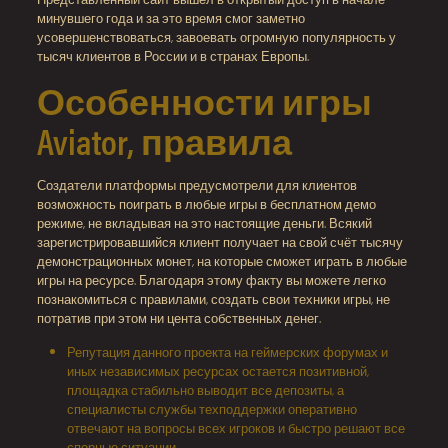
минувшего года и за это время смог заметно
усовершенствоваться, завоевать огромную популярность у
тысяч клиентов в России и в странах Европы.
Особенности игры
Aviator, правила
Создатели платформы предусмотрели для клиентов
возможность поиграть в любые игры в бесплатном демо
режиме, не вкладывая на это настоящие деньги. Всякий
зарегистрировавшийся клиент получает на свой счёт тысячу
демонстрационных монет, на которые сможет играть в любые
игры на ресурсе. Благодаря этому факту вы можете легко
познакомиться с правилами, создать свои техники игры, не
потратив при этом ни цента собственных денег.
Репутация данного проекта на геймерских форумах и
иных независимых ресурсах остается позитивной,
площадка стабильно выводит все депозиты, а
специалисты службы техподдержки оперативно
отвечают на вопросы всех игроков и быстро решают все
спорные ситуации.