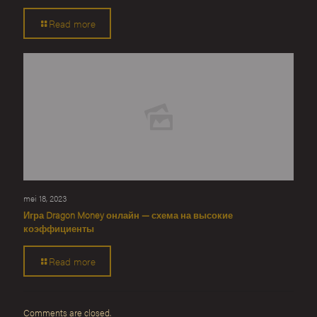
Read more
mei 18, 2023
Игра Dragon Money онлайн — схема на высокие
коэффициенты
Read more
Comments are closed.