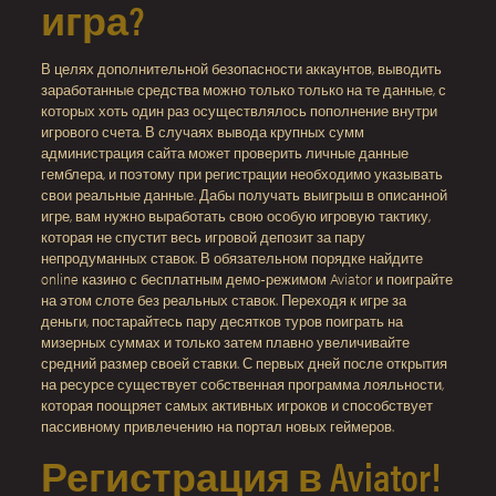
игра?
В целях дополнительной безопасности аккаунтов, выводить
заработанные средства можно только только на те данные, с
которых хоть один раз осуществлялось пополнение внутри
игрового счета. В случаях вывода крупных сумм
администрация сайта может проверить личные данные
гемблера, и поэтому при регистрации необходимо указывать
свои реальные данные. Дабы получать выигрыш в описанной
игре, вам нужно выработать свою особую игровую тактику,
которая не спустит весь игровой депозит за пару
непродуманных ставок. В обязательном порядке найдите
online казино с бесплатным демо-режимом Aviator и поиграйте
на этом слоте без реальных ставок. Переходя к игре за
деньги, постарайтесь пару десятков туров поиграть на
мизерных суммах и только затем плавно увеличивайте
средний размер своей ставки. С первых дней после открытия
на ресурсе существует собственная программа лояльности,
которая поощряет самых активных игроков и способствует
пассивному привлечению на портал новых геймеров.
Регистрация в Aviator!